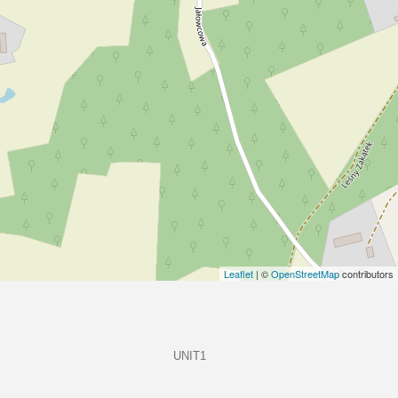
Leaflet
| ©
OpenStreetMap
contributors
UNIT1