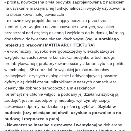
- prosta, nowoczesna bryła budynku zaprojektowana z naciskiem
na uzyskanie maksymalnej funkcjonalności i wygody użytkowania
na stosunkowo małej powierzchni
- nietuzinkowy projekt domu dający poczucie przestrzeni i
komfortu, ze względu na zastosowanie otwartych, wysokich
przestrzeni nad częścią dzienną i wejściem do budynku, które są
dodatkowo doświetlone oknami dachowymi
(wg. autorskiego
projektu z pracowni MATITA ARCHITEKTURA)
- ekonomiczny i wysoko energooszczędny w eksploatacji ze
względu na zastosowanie konstrukcji budynku w technologii
prefabrykowanej ( prefabrykowane ściany z keramzytu lub perlitu
w technologii 3E) oraz dobór wysokiej jakości materiałów
izolacyjnych- czystych ekologicznie i oddychających ( otwarte
dyfuzyjnie) dzięki czemu mikroklimat w naszych domach jest
idealny dla dobrego samopoczucia mieszkańców.
Keramzyt nie chłonie wilgoci a poddany jej działaniu szybką ją
„oddaje”, jest mrozoodporny, niepalny, wytrzymały, ciepły,
całkowicie odporny na działanie pleśni i grzybów. -
Szybki w
budowie (trzy miesiące od chwili uzyskania pozwolenia na
budowę i rozpoczęcia prac)
-
Nowoczesne Instalacje grzewcze i wentylacyjne
dobierane