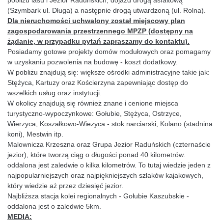
pobliżu lasu i Jezior Raduńskich, dojazd drogą asfaltową
(Szymbark ul. Długa) a następnie drogą utwardzoną (ul. Rolna).
Dla nieruchomości uchwalony został miejscowy plan
zagospodarowania przestrzennego MPZP (dostępny na
żądanie, w przypadku pytań zapraszamy do kontaktu).
Posiadamy gotowe projekty domów modułowych oraz pomagamy
w uzyskaniu pozwolenia na budowę - koszt dodatkowy.
W pobliżu znajdują się: większe ośrodki administracyjne takie jak:
Stężyca, Kartuzy oraz Kościerzyna zapewniając dostęp do
wszelkich usług oraz instytucji.
W okolicy znajdują się również znane i cenione miejsca
turystyczno-wypoczynkowe: Gołubie, Stężyca, Ostrzyce,
Wierzyca, Koszałkowo-Wiezyca - stok narciarski, Kolano (stadnina
koni), Mestwin itp.
Malownicza Krzeszna oraz Grupa Jezior Raduńskich (czternaście
jezior), które tworzą ciąg o długości ponad 40 kilometrów.
oddalona jest zaledwie o kilka kilometrów. To tutaj wiedzie jeden z
najpopularniejszych oraz najpiękniejszych szlaków kajakowych,
który wiedzie aż przez dziesięć jezior.
Najbliższa stacja kolei regionalnych - Gołubie Kaszubskie -
oddalona jest o zaledwie 5km.
MEDIA: