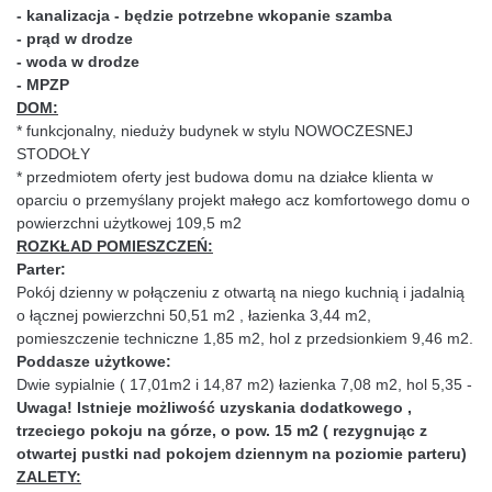
- kanalizacja - będzie potrzebne wkopanie szamba
- prąd w drodze
- woda w drodze
- MPZP
DOM:
* funkcjonalny, nieduży budynek w stylu NOWOCZESNEJ
STODOŁY
* przedmiotem oferty jest budowa domu na działce klienta w
oparciu o przemyślany projekt małego acz komfortowego domu o
powierzchni użytkowej 109,5 m2
ROZKŁAD POMIESZCZEŃ:
Parter:
Pokój dzienny w połączeniu z otwartą na niego kuchnią i jadalnią
o łącznej powierzchni 50,51 m2 , łazienka 3,44 m2,
pomieszczenie techniczne 1,85 m2, hol z przedsionkiem 9,46 m2.
Poddasze użytkowe:
Dwie sypialnie ( 17,01m2 i 14,87 m2) łazienka 7,08 m2, hol 5,35 -
Uwaga! Istnieje możliwość uzyskania dodatkowego ,
trzeciego pokoju na górze, o pow. 15 m2 ( rezygnując z
otwartej pustki nad pokojem dziennym na poziomie parteru)
ZALETY: